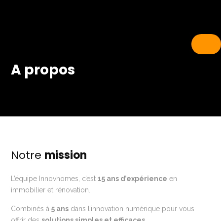
A propos
Notre
mission
L’équipe Innovhomes, c’est
15 ans d’expérience
en
immobilier et rénovation.
Combinés à
5 ans
dans l’innovation numérique pour vous
offrir des
solutions simples et efficaces
.