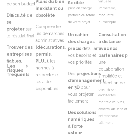
Plans du bien
virtuelle
flexible
de son budget
inexistant ou
prise en charge
immersive,
Difficulté de
obsolète
partielle ou totale
maquette
se
de votre projet
numérique
Comprendre
projeter
sur
les démarches
Un cahier
Consultation
le résultat final
administratives
des charges
à distance
Trouver des
(déclarations,
précis
détaillants
avec nos
entreprises
permis,
vos besoins et
partenaires
pou
fiables.
PLU…)
, les
vos priorités
une
Les
normes à
collaboration
risques
Des
projections
fréquents
respecter et
simplifiée et
d’aménagement
les aides
l’obtention de
en 3D
pour
disponibles
vos devis
vous projeter
architectes,
facilement
maitre d’œuvres,
experts, artisans et
Des solutions
entreprises du
numériques
bâtiment
à forte
valeur