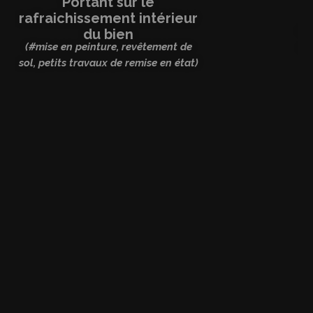
Portant sur le
rafraichissement intérieur
(#É
du bien
(#mise en peinture, revêtement de
de
sol, petits travaux de remise en état)