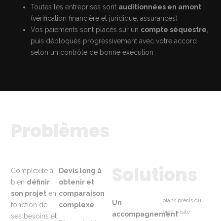
Toutes les entreprises sont
auditionnées en amont
(vérification financière et juridique, assurances)
Vos paiements sont placés sur un
compte séquestre
,
puis débloqués progressivement avec votre accord
selon un contrôle de bonne exécution
Problèmes
Solutions
Complexité à
Devis long à
bien
définir
obtenir et
son projet
en
comparaison
plans précis du
Un
fonction de
complexe
bien, visite
accompagnement
ses besoins et