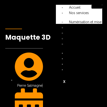
Accueil
Nos services
Numérisation et mise en
Diagnostics et expertise
Rénovation
Maquette 3D
Vente
FAQ
Nos tarifs
Nos projets
Blog
Nous contacter
X
Pierre Salmagne