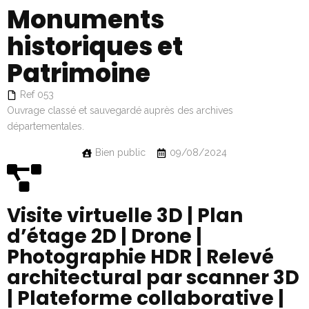
Monuments
historiques et
Patrimoine
Ref 053
Ouvrage classé et sauvegardé auprès des archives
départementales.
Bien public
09/08/2024
Visite virtuelle 3D | Plan
d’étage 2D | Drone |
Photographie HDR | Relevé
architectural par scanner 3D
| Plateforme collaborative |