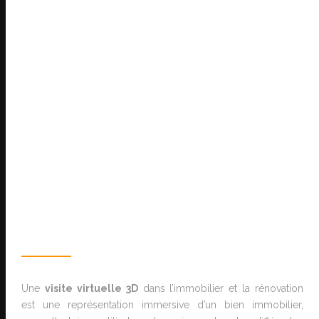
Une
visite virtuelle 3D
dans l’immobilier et la rénovation
est une représentation immersive d’un bien immobilier,