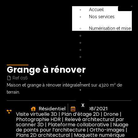
Accueil
Nos services
Numérisation et mise en
Diagnostics et expertise
Rénovation
Vente
FAQ
Grange à rénover
Nos tarifs
Nos projets
Ref 016
Blog
Maison et grange à rénover intégralement sur 4320 m² de
Nous contacter
terrain.
X
Résidentiel
05/08/2021
Visite virtuelle 3D | Plan d’étage 2D | Drone |
Photographie HDR | Relevé architectural par
scanner 3D | Plateforme collaborative | Nuage
de points pour l’architecture | Ortho-images |
Plans 2D architectural | Maquette numérique