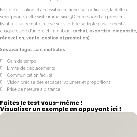
Facile d’utilisation et accessible en ligne, sur ordinateur, tablette et
smartphone, cette visite immersive 3D correspond au premier
livrable issu de notre relevé sur site. Elle s’adapte parfaitement à
chaque étape d’un projet immobilier
(achat, expertise, diagnostic,
rénovation, vente, gestion et promotion).
Ses avantages sont multiples
:
Gain de temps
Limite de déplacements
Communication facilité
Vision précise des espaces, volumes et proportions
Prise de mesure à distance
Faites le test vous-même !
Visualiser un exemple en appuyant
ici
!