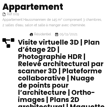
Appartement
Ref 009
Appartement Haussmannien de 145 m² comprenant 3 chambres,
2 salles d’eau, salon et salle à manger avec cheminée.
Résidentiel
05/11/2021
Visite virtuelle 3D | Plan
d’étage 2D |
Photographie HDR |
Relevé architectural par
scanner 3D | Plateforme
collaborative | Nuage
de points pour
l’architecture | Ortho-
images | Plans 2D
architectural | Maquette