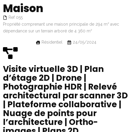
Maison
Ref 055
Propriété comprenant une maison principale de 294 m² avec
dépendance sur un terrain arboré de 4 360 m²
Résidentiel
24/05/2024
Visite virtuelle 3D | Plan
d’étage 2D | Drone |
Photographie HDR | Relevé
architectural par scanner 3D
| Plateforme collaborative |
Nuage de points pour
l’architecture | Ortho-
images | Plans 2D